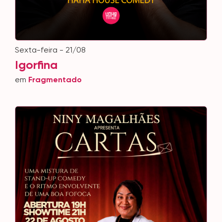
sexta-feira - 21/08
Igorfina
em
Fragmentado