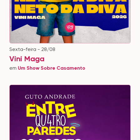
sexta-feira - 28/08
Vini Maga
em
Um Show Sobre Casamento