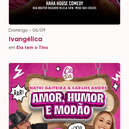
domingo - 06/09
Ivangélica
em
Ela tem o Tino