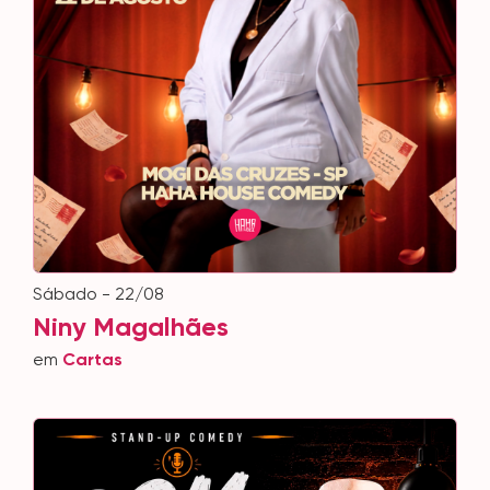
sábado - 22/08
Niny Magalhães
em
Cartas