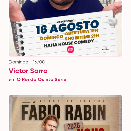
domingo - 16/08
Victor Sarro
em
O Rei da Quinta Série