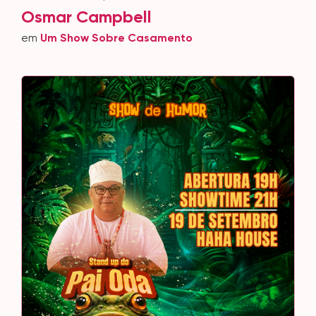
Osmar Campbell
em
Um Show Sobre Casamento