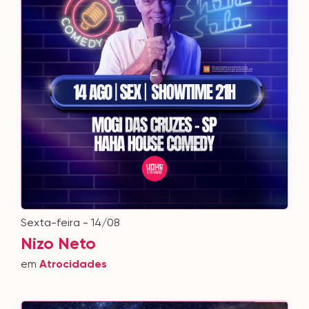
sexta-feira - 14/08
Nizo Neto
em
Atrocidades