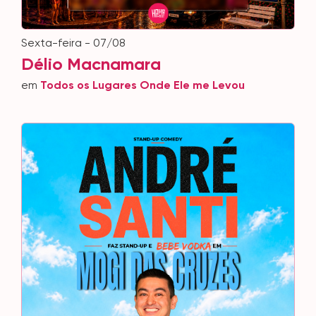
sexta-feira - 07/08
Délio Macnamara
em
Todos os Lugares Onde Ele me Levou