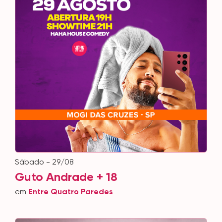
sábado - 29/08
Guto Andrade + 18
em
Entre Quatro Paredes