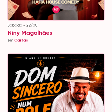
sábado - 22/08
Niny Magalhães
em
Cartas