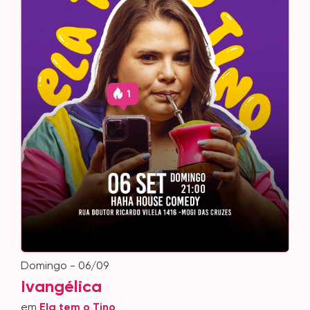
domingo - 06/09
Ivangélica
em
Ela tem o Tino