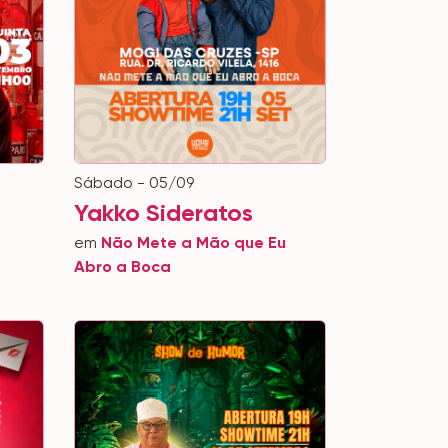
sábado - 05/09
Yakko Sideratos
em
Não Mete a Mão que Eu
Abro a Boca