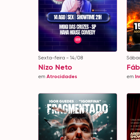
sexta-feira - 14/08
sába
Nizo Neto
Fáb
em
Atrocidades
em
In