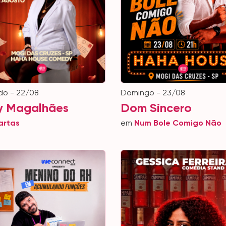
do - 22/08
domingo - 23/08
y Magalhães
Dom Sincero
artas
em
Num Bole Comigo Não