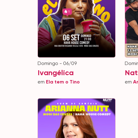
domingo - 06/09
domi
Ivangélica
Nat
em
Ela tem o Tino
em
A