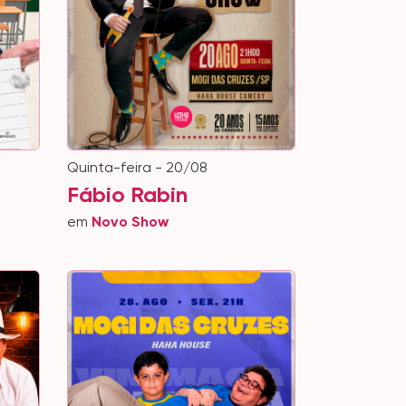
quinta-feira - 20/08
Fábio Rabin
em
Novo Show