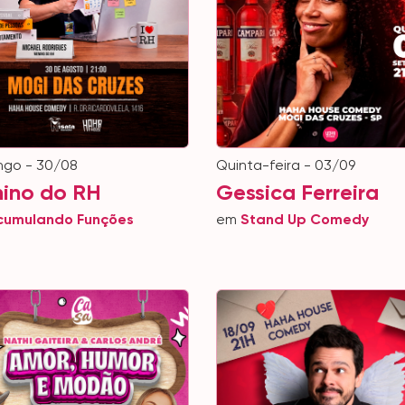
ngo - 30/08
quinta-feira - 03/09
ino do RH
Gessica Ferreira
cumulando Funções
em
Stand Up Comedy