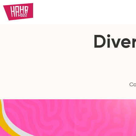
Dive
Co