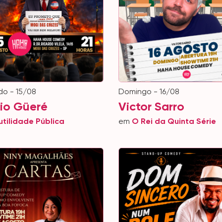
do - 15/08
domingo - 16/08
io Güeré
Victor Sarro
utilidade Pública
em
O Rei da Quinta Série