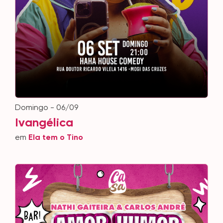
domingo - 06/09
Ivangélica
em
Ela tem o Tino