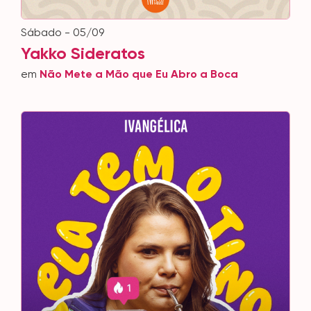
sábado - 05/09
Yakko Sideratos
em
Não Mete a Mão que Eu Abro a Boca