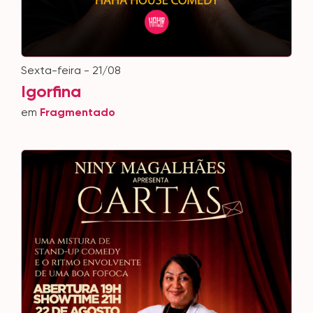
sexta-feira - 21/08
Igorfina
em
Fragmentado