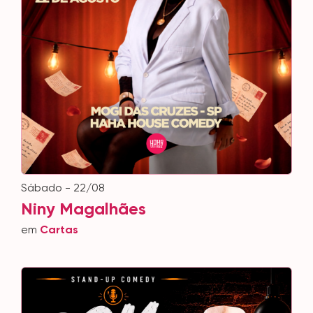
sábado - 22/08
Niny Magalhães
em
Cartas