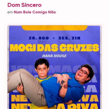
Dom Sincero
em
Num Bole Comigo Não