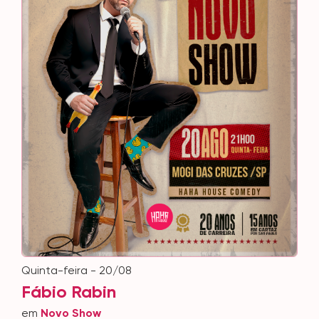
quinta-feira - 20/08
Fábio Rabin
em
Novo Show