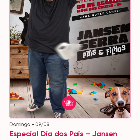
domingo - 09/08
Especial Dia dos Pais – Jansen