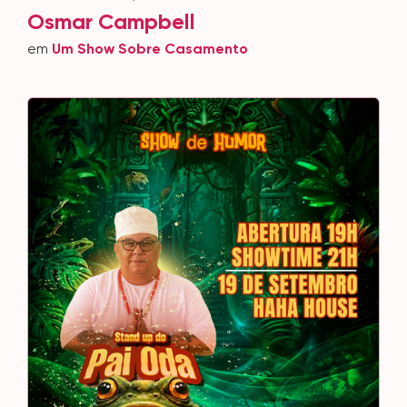
Osmar Campbell
em
Um Show Sobre Casamento