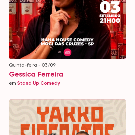
quinta-feira - 03/09
Gessica Ferreira
em
Stand Up Comedy