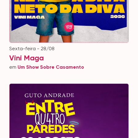
sexta-feira - 28/08
Vini Maga
em
Um Show Sobre Casamento