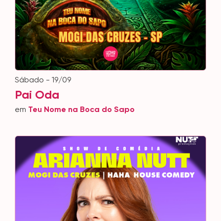
sábado - 19/09
Pai Oda
em
Teu Nome na Boca do Sapo