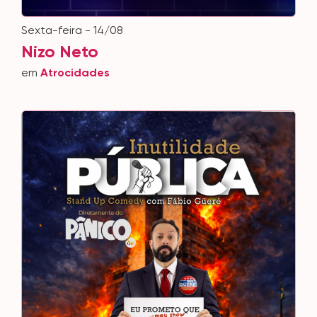
sexta-feira - 14/08
Nizo Neto
em
Atrocidades