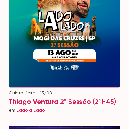
quinta-feira - 13/08
Thiago Ventura 2ª Sessão (21H45)
em
Lado a Lado