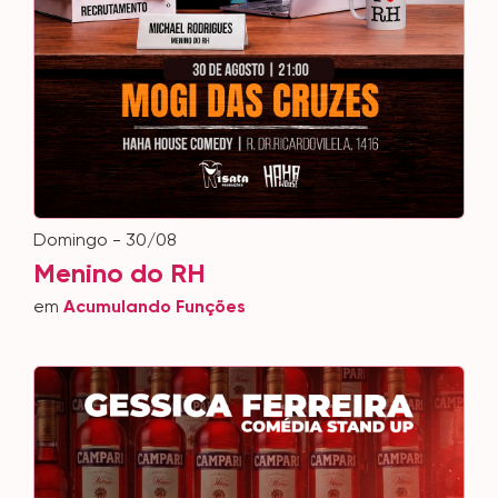
domingo - 30/08
Menino do RH
em
Acumulando Funções