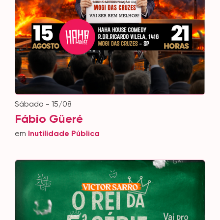
sábado - 15/08
Fábio Güeré
em
Inutilidade Pública