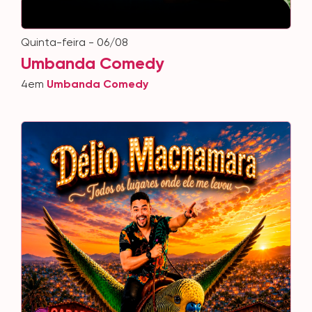
quinta-feira - 06/08
Umbanda Comedy
4em
Umbanda Comedy